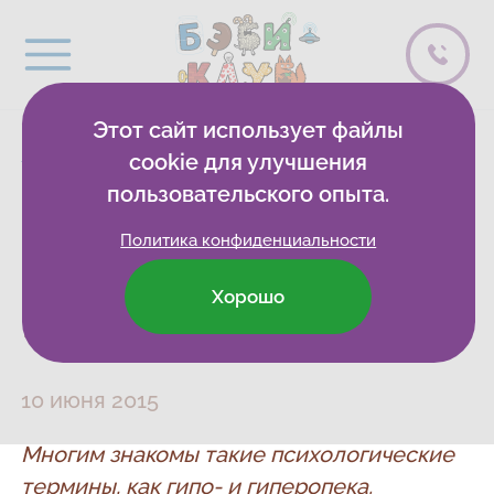
Этот сайт использует файлы
Бэби-клуб
Бэбиблиотека
Блог о развитии
cookie для улучшения
Гипер- или гипо... Как найти баланс?
пользовательского опыта.
Политика конфиденциальности
Гипер- или гипо...
Хорошо
Как найти баланс?
10 июня 2015
Многим знакомы такие психологические
термины, как гипо- и гиперопека.