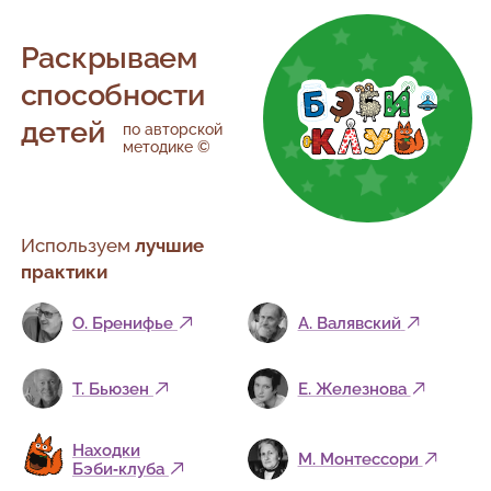
Раскрываем
способности
детей
по авторской
методике ©
Используем
лучшие
практики
О. Бренифье
А. Валявский
Т. Бьюзен
Е. Железнова
Находки
М. Монтессори
Бэби‑клуба