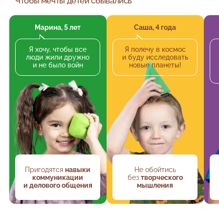
Чтобы мечты детей сбывались
Марина, 5 лет
Саша, 4 года
Я хочу, чтобы все
Я полечу в космос
люди жили дружно
и буду исследовать
и не было войн
новые планеты!
Пригодятся
навыки
Не обойтись
коммуникации
без
творческого
и делового общения
мышления