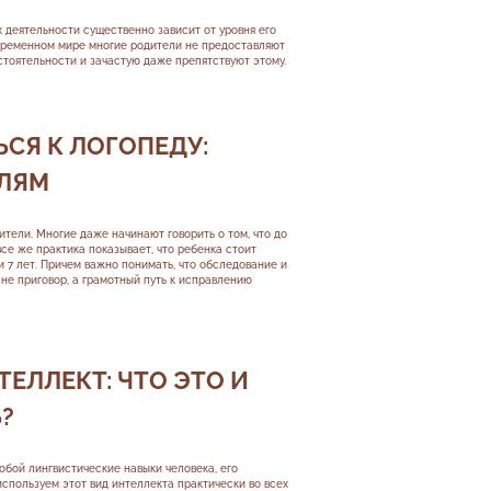
 деятельности существенно зависит от уровня его
овременном мире многие родители не предоставляют
тоятельности и зачастую даже препятствуют этому.
СЯ К ЛОГОПЕДУ:
ЛЯМ
тели. Многие даже начинают говорить о том, что до
 все же практика показывает, что ребенка стоит
 5 и 7 лет. Причем важно понимать, что обследование и
 не приговор, а грамотный путь к исправлению
ЕЛЛЕКТ: ЧТО ЭТО И
?
бой лингвистические навыки человека, его
спользуем этот вид интеллекта практически во всех