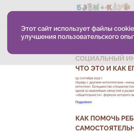
О компании
Методика
Б
Этот сайт использует файлы cookie
Бэби-клуб
Бэбиблиотека
улучшения пользовательского опы
Блог о развитии
СОЦИАЛЬНЫЙ ИНТ
ЧТО ЭТО И КАК Е
29 сентября 2022 г.
Наряду с другими интеллектами «эмоц
интеллект. Большинство специалистов
одной из важнейших областей в развит
«общительности», формула которого выг
Подробнее
КАК ПОМОЧЬ РЕБ
САМОСТОЯТЕЛЬ