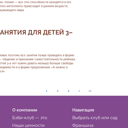
о, чтение — все эти способности находятся в его
того интеллекта происходит в раннем возрасте,
кружающего мира.
АНЯТИЯ ДЛЯ ДЕТЕЙ 3–
овая, поэтому все занятия лучше проводить в форме
 — общение и признание самостоятельности ребенка.
етей 3-4 лет нужно давать малышу больше свободы.
ходимости и в форме предложения: «А можно я
ся».
1
2
3
>
>>
О компании
Навигация
Бэби-клуб — это
Выбрать клуб или сад
Наши ценности
Франшиза