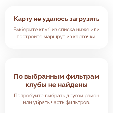
ВАО
Клубы рядом с вами
Карту не удалось загрузить
ЗАО
Выберите клуб из списка ниже или
НМАО
постройте маршрут из карточки.
САО
СЗАО
ЦАО
По выбранным фильтрам
ЮАО
клубы не найдены
ЮВАО
Попробуйте выбрать другой район
ЮЗАО
или убрать часть фильтров.