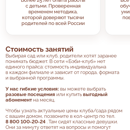
Более 25 лет опыта работы
Все
с детьми. Проверенная
обу
временем методика,
уни
которой доверяют тысячи
по
родителей по всей России
Стоимость занятий
Выбирая сад или клуб, родители хотят заранее
понимать бюджет. В сети «Бэби-клуб» нет
единого прайса: стоимость индивидуальна
в каждом филиале и зависит от города, формата
и выбранной программы.
У нас гибкие условия:
вы можете выбрать
разовые посещения
или купить
выгодный
абонемент
на месяц.
Чтобы узнать актуальные цены клуба/сада рядом
с вашим домом, позвоните в кол-центр по тел.
8 800 100‑20‑24
. Там сидят классные девушки.
Они за минуту ответят на вопросы и помогут