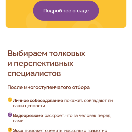
13:30-14:30
Бэби-класс 4
Группа 1
Бэбик 1
Группа 4
Подробнее о саде
17:00
17:45-19:00
Бэби-класс 2
Группа 1
16:00
16:00-17:00
Бэбик 1
Группа 2
Выбираем толковых
16:20-17:35
и перспективных
Бэби-класс 4
Группа 1
специалистов
17:00
17:45-19:00
После многоступенчатого отбора
Бэби-класс 2
Группа 1
Личное собеседование
покажет, совпадают ли
наши ценности
Видеорезюме
раскроет, что за человек перед
нами
Эссе
поможет оценить, насколько грамотно