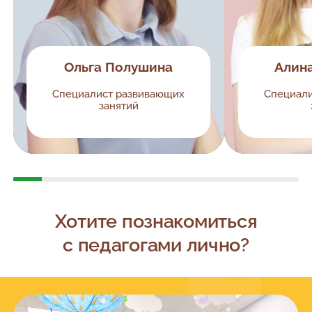
Ольга Полушина
Алин
Специалист развивающих
Специал
занятий
Хотите познакомиться
с педагогами лично?