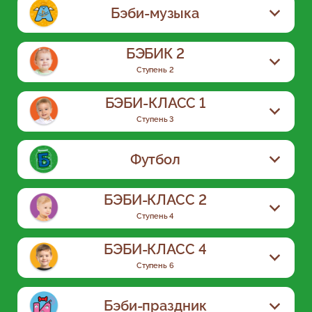
Бэби-музыка
БЭБИК 2
Ступень 2
БЭБИ-КЛАСС 1
Ступень 3
Футбол
БЭБИ-КЛАСС 2
Ступень 4
Основы ритма
ПЕНИЕ
ИНСТРУМЕНТЫ
БЭБИ-КЛАСС 4
Жанры
Ноты
МУЗЫКАЛЬНОСТЬ
Ступень 6
ГАРМОНИЯ
Слух
Логоритмика
Речь
Практическая деятельность
Координация
Бэби-праздник
Подробнее