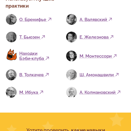
практики
О. Бренифье
А. Валявский
Т. Бьюзен
Е. Железнова
Находки
М. Монтессори
Бэби‑клуба
В. Толкачев
Ш. Амонашвили
М. Ибука
А. Колмановский
Хотите проверить,
какие навыки