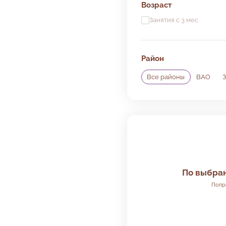
Возраст
Занятия с 3 мес
Район
Все районы
ВАО
Клубы рядо
По выбра
Попр