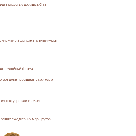
сидят классные девушки. Они
есте с мамой, дополнительные курсы
айте удобный формат:
огает детям расширять кругозор,
ательное учреждение было
я ваших ежедневных маршрутов.