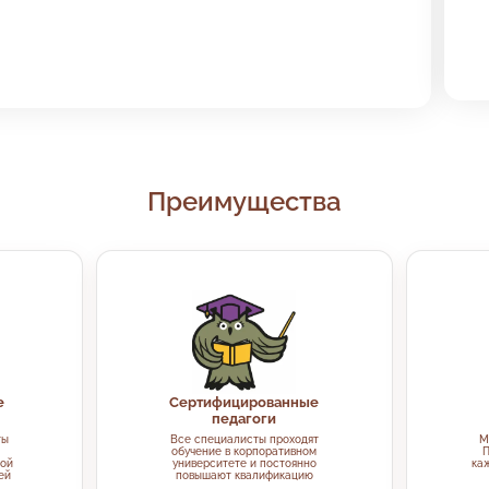
Преимущества
е
Сертифицированные
педагоги
ты
Все специалисты проходят
М
обучение в корпоративном
П
рой
университете и постоянно
каж
ей
повышают квалификацию