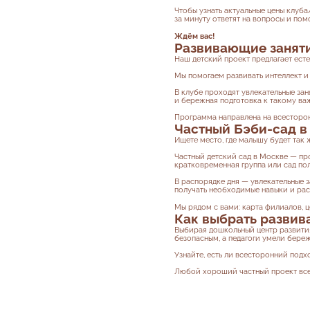
Чтобы узнать актуальные цены клуба
за минуту ответят на вопросы и пом
Ждём вас!
Развивающие заняти
Наш детский проект предлагает есте
Мы помогаем развивать интеллект и
В клубе проходят увлекательные зан
и бережная подготовка к такому важ
Программа направлена на всесторон
Частный Бэби-сад в
Ищете место, где малышу будет так 
Частный детский сад в Москве — пр
кратковременная группа или сад пол
В распорядке дня — увлекательные з
получать необходимые навыки и рас
Мы рядом с вами: карта филиалов, ц
Как выбрать развив
Выбирая дошкольный центр развития
безопасным, а педагоги умели береж
Узнайте, есть ли всесторонний подх
Любой хороший частный проект всег