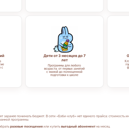
тий
Дети от 3 месяцев до 7
0
лет
з
Кл
тие
го
Программы для любого
 с
ф
возраста: от первых занятий
с мамой до полноценной
подготовки к школе
тят заранее понимать бюджет. В сети «Бэби-клуб» нет единого прайса: стоимость 
бранной программы.
ыбрать
разовые посещения
или купить
выгодный абонемент
на месяц.