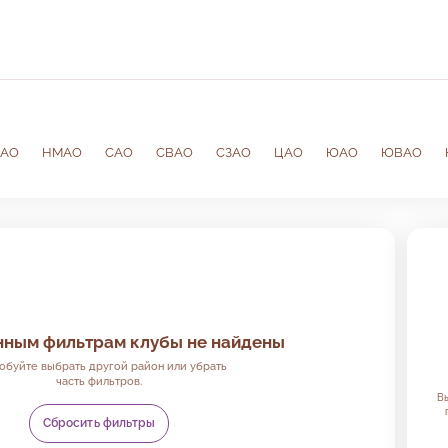
ЗАО
НМАО
САО
СВАО
СЗАО
ЦАО
ЮАО
ЮВАО
м с вами
нным фильтрам клубы не найдены
обуйте выбрать другой район или убрать
часть фильтров.
В
Сбросить фильтры