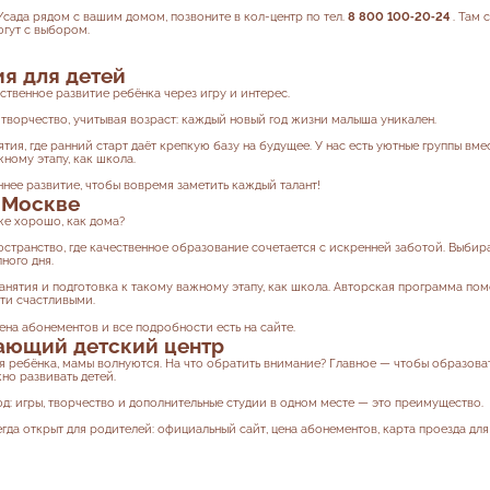
/сада рядом с вашим домом, позвоните в кол-центр по тел.
8 800 100‑20‑24
. Там 
огут с выбором.
я для детей
ственное развитие ребёнка через игру и интерес.
 творчество, учитывая возраст: каждый новый год жизни малыша уникален.
ятия, где ранний старт даёт крепкую базу на будущее. У нас есть уютные группы вм
ному этапу, как школа.
нее развитие, чтобы вовремя заметить каждый талант!
 Москве
же хорошо, как дома?
остранство, где качественное образование сочетается с искренней заботой. Выбир
ного дня.
анятия и подготовка к такому важному этапу, как школа. Авторская программа пом
ти счастливыми.
ена абонементов и все подробности есть на сайте.
ающий детский центр
 ребёнка, мамы волнуются. На что обратить внимание? Главное — чтобы образов
но развивать детей.
од: игры, творчество и дополнительные студии в одном месте — это преимущество.
да открыт для родителей: официальный сайт, цена абонементов, карта проезда дл