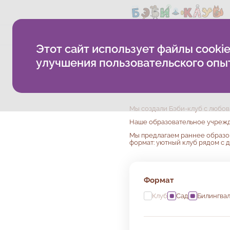
О компании
Методика
Б
Этот сайт использует файлы cookie
улучшения пользовательского опы
Детские ра
ВАО
Мы создали Бэби-клуб с любов
Наше образовательное учрежде
Мы предлагаем раннее образов
формат: уютный клуб рядом с 
Формат
Клуб
Сад
Билингва