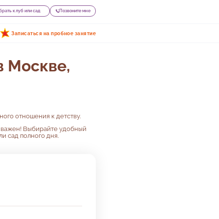
рать клуб или сад
Позвоните мне
Записаться на пробное занятие
 Москве,
ого отношения к детству.
о важен! Выбирайте удобный
и сад полного дня.