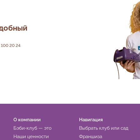
удобный
 100 20 24
О компании
Навигация
Бэби-клуб — это
Выбрать клуб или сад
Наши ценности
Франшиза