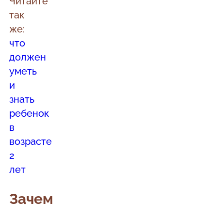
Читайте
так
же:
ч
то
должен
уметь
и
знать
ребенок
в
возрасте
2
лет
Зачем