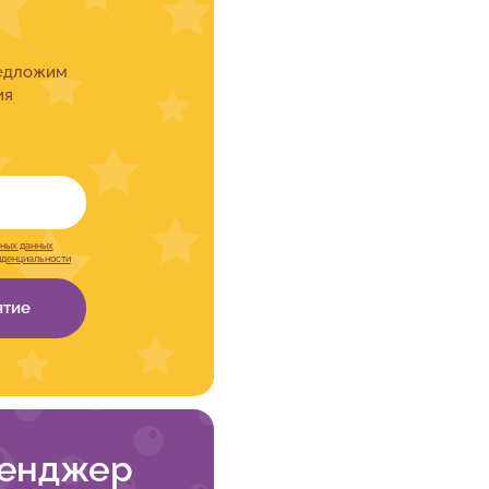
редложим
ия
ных данных
иденциальности
ятие
сенджер