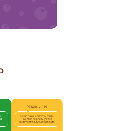
о
Миша, 5 лет
,
А я не знаю, кем хочу стать,
ли
но когда вырасту, у меня
будет самая лучшая работа!