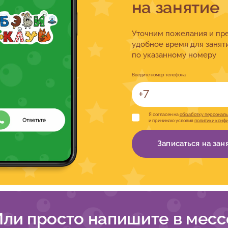
на занятие
Уточним пожелания и п
удобное время для занят
по указанному номеру
Введите номер телефона
Я согласен на
обработку персональ
и принимаю условия
политики конф
Записаться на зан
Или просто напишите в мес