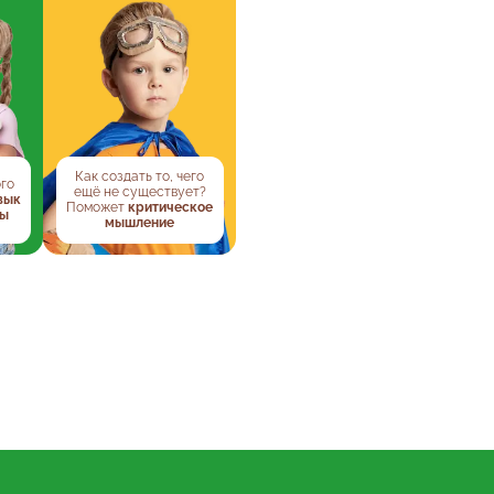
Как создать то, чего
ого
ещё не существует?
вык
Поможет
критическое
ты
мышление