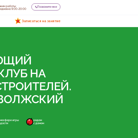
жим работы:
Позвоните мне
едневно 9:00-20:00
Записаться на занятие
ЮЩИЙ
КЛУБ НА
ТРОИТЕЛЕЙ.
АВОЛЖСКИЙ
тмосфере игры
рядом
адости
с домом