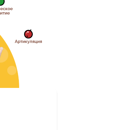
ческое
витие
Артикуляция