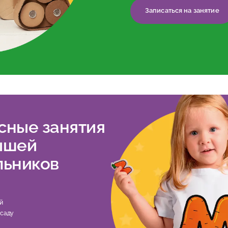
Записаться на занятие
сные занятия
ышей
льников
й
 саду