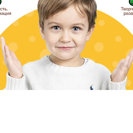
сть,
Твор
нация
раз