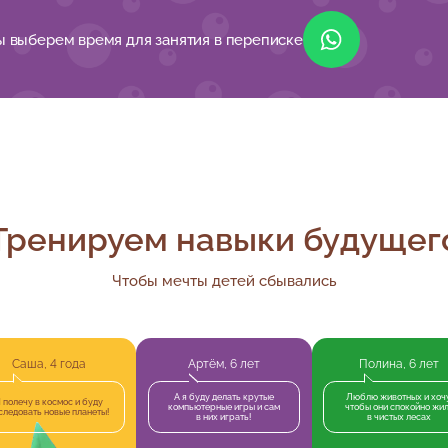
 выберем время для занятия в переписке
Тренируем навыки будущег
Чтобы мечты детей сбывались
Саша, 4 года
Артём, 6 лет
Полина, 6 лет
А я буду делать крутые
Люблю животных и хочу
 полечу в космос и буду
компьютерные игры и сам
чтобы они спокойно жи
следовать новые планеты!
в них играть!
в чистых лесах