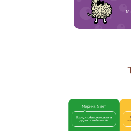
Мы
Марина, 5 лет
Я хочу, чтобы все люди жили
Я
дружно и не было войн
ис