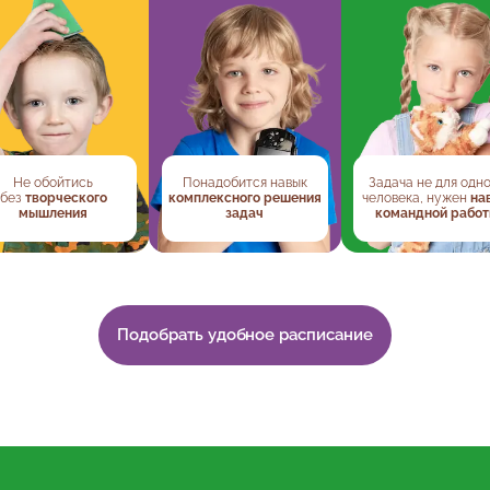
Не обойтись
Понадобится навык
Задача не для одн
без
творческого
комплексного решения
человека, нужен
на
мышления
задач
командной рабо
Подобрать удобное расписание