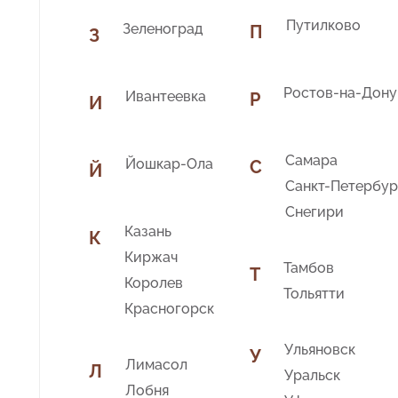
Путилково
Зеленоград
П
З
Ростов-на-Дону
Ивантеевка
Р
И
Самара
Йошкар-Ола
С
Й
Санкт-Петербур
Снегири
Казань
К
Киржач
Тамбов
Т
Королев
Тольятти
Красногорск
Ульяновск
У
Лимасол
Л
Уральск
Лобня