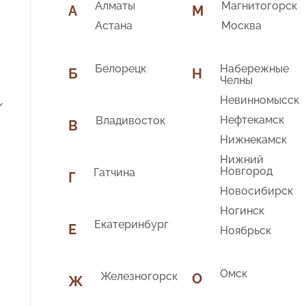
Алматы
Магнитогорск
А
М
Астана
Москва
Белорецк
Набережные
Б
Н
Челны
Невинномысск
Нефтекамск
Владивосток
В
Нижнекамск
Нижний
Новгород
Гатчина
Г
Новосибирск
Ногинск
Екатеринбург
Е
Ноябрьск
Омск
Железногорск
О
Ж