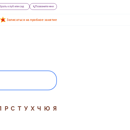
рать клуб или сад
Позвоните мне
Записаться на пробное занятие
П
Р
С
Т
У
Х
Ч
Ю
Я