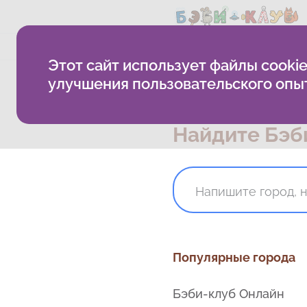
О компании
Методика
Б
Этот сайт использует файлы cookie
улучшения пользовательского опы
Главная
Выбрать клуб или
Найдите Бэб
Популярные города
Бэби-клуб Онлайн