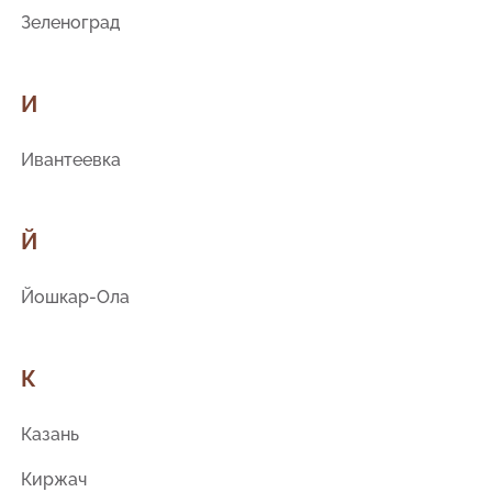
Зеленоград
И
Ивантеевка
Й
Йошкар-Ола
К
Казань
Киржач