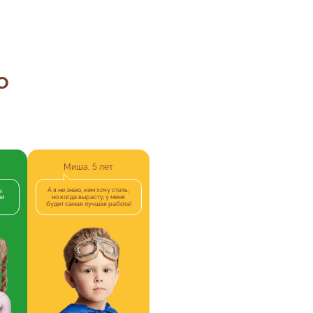
о
Миша, 5 лет
,
А я не знаю, кем хочу стать,
ли
но когда вырасту, у меня
будет самая лучшая работа!