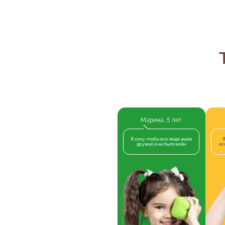
Марина, 5 лет
Я хочу, чтобы все люди жили
Я
дружно и не было войн
ис