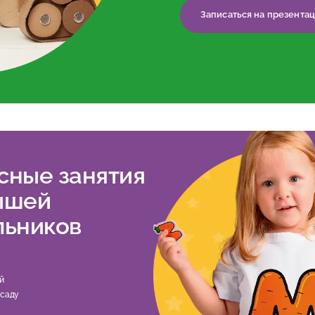
Записаться на презента
сные занятия
ышей
льников
й
 саду