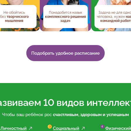
Не обойтись
Понадобится навык
Задача не для одн
без
творческого
комплексного решения
человека, нужен
на
мышления
задач
командной рабо
Подобрать удобное расписание
азвиваем
10 видов интеллек
Чтобы ваш ребёнок рос
счастливым, здоровым и успешным
Личностный
Социальный
Физический