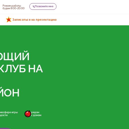
Режим работы:
Позвоните мне
будни 9:00-20:00
Записаться на презентацию
ЮЩИЙ
КЛУБ НА
ЙОН
тмосфере игры
рядом
адости
с домом