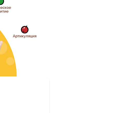
ческое
витие
Артикуляция