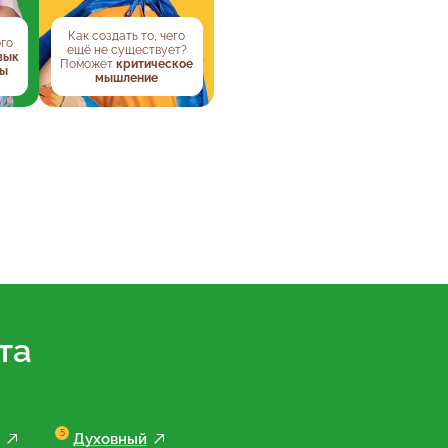
Как создать то, чего
ого
ещё не существует?
вык
Поможет
критическое
ты
мышление
та
Духовный