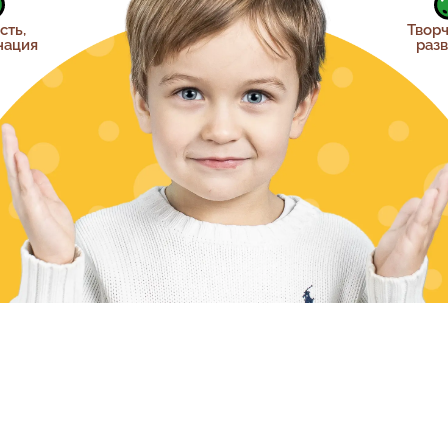
сть,
Твор
нация
раз