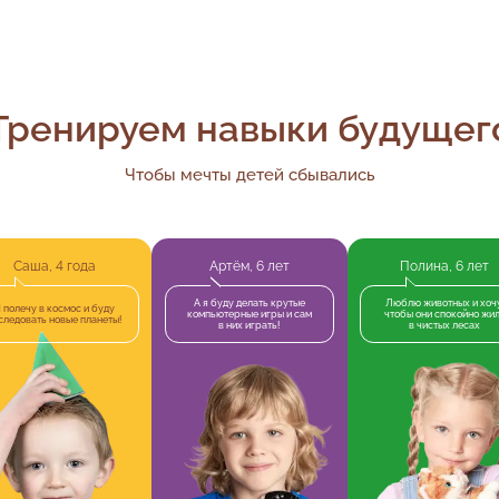
Тренируем навыки будущег
Чтобы мечты детей сбывались
Саша, 4 года
Артём, 6 лет
Полина, 6 лет
А я буду делать крутые
Люблю животных и хочу
 полечу в космос и буду
компьютерные игры и сам
чтобы они спокойно жи
следовать новые планеты!
в них играть!
в чистых лесах