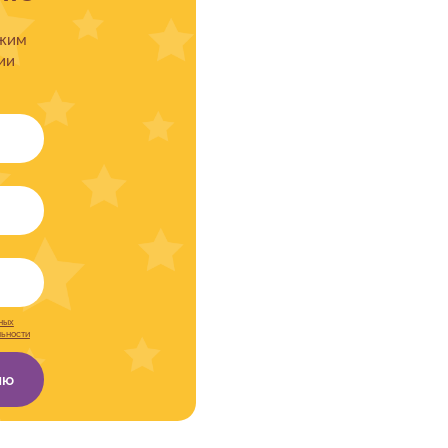
ожим
ии
ных
льности
ию