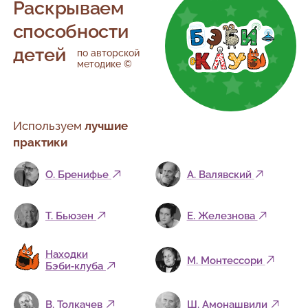
Раскрываем
способности
детей
по авторской
методике ©
Используем
лучшие
практики
О. Бренифье
А. Валявский
Т. Бьюзен
Е. Железнова
Находки
М. Монтессори
Бэби‑клуба
В. Толкачев
Ш. Амонашвили