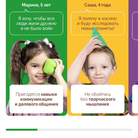
Марина, 5 лет
Саша, 4 года
Я хочу, чтобы все
Я полечу в космос
люди жили дружно
и буду исследовать
и не было войн
новые планеты!
Пригодятся
навыки
Не обойтись
коммуникации
без
творческого
и делового общения
мышления