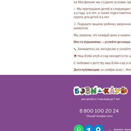
на Мосфильме мы создаем условия, где
✨ Мы приглашаем детей в следующие групп
4,5 года, 5-6 лет, а также подготовитель
группа для детей 6,5 лет.
🎈 Подарите вашему ребенку увереннос
моментов.
Мы уверены, что каждый день в нашем 
Места ограничены — успейте до конца
📞 Запишитесь на экскурсию и узнайте
🌍 Наш Бэби-клуб и сад находятся по а
С любовью к детству, ваш Бэби-сад и к
Дата публикации:
10 ноября 2025 г., Мо
для детей от 3 месяцев до 7 лет
8 800 100 20 24
Общий телефон сети
— звоните, пиши