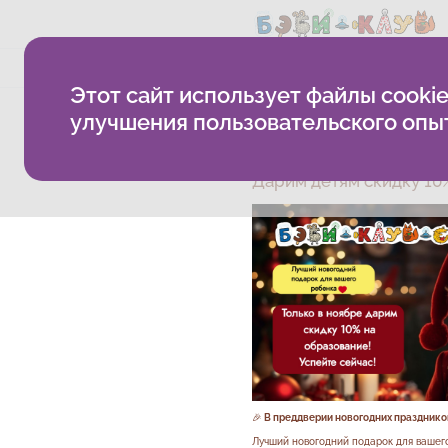
Методика
Как проходят з
Этот сайт использует файлы cookie
Дарим детям скидку
улучшения пользовательского опы
Бэби-клуб
Развивающие к
Дарим детям скидку 10
🎉
В преддверии новогодних празднико
Лучший новогодний подарок для вашего