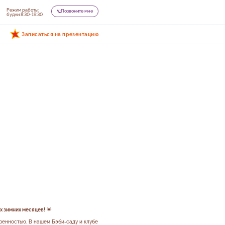
Режим работы:
Позвоните мне
будни 8:30-19:30
Записаться на презентацию
х зимних месяцев!
🌟
еренностью. В нашем Бэби-саду и клубе