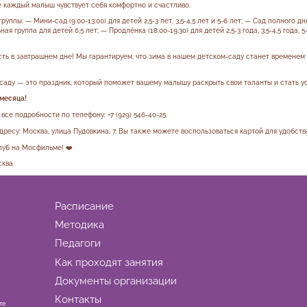
 каждый малыш чувствует себя комфортно и счастливо.
ы: — Мини-сад (9:00-13:00) для детей 2,5-3 лет, 3,5-4,5 лет и 5-6 лет; — Сад полного дня (9
ная группа для детей 6,5 лет; — Продлёнка (18:00-19:30) для детей 2,5-3 года, 3,5-4,5 года,
ть в завтрашнем дне! Мы гарантируем, что зима в нашем детском-саду станет временем
саду — это праздник, который поможет вашему малышу раскрыть свои таланты и стать у
 месяца!
 все подробности по телефону:
+7 (929) 546-40-25.
дресу: Москва, улица Пудовкина, 7.
Вы также можете воспользоваться картой для удобств
луб на Мосфильме! ❤️
сква
Расписание
Методика
Педагоги
Как проходят занятия
Документы организации
Контакты
те