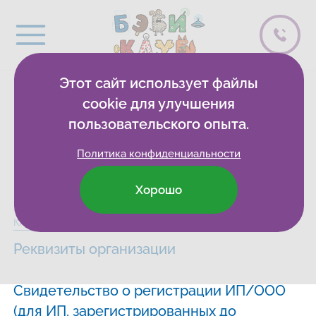
Этот сайт использует файлы
Документы
cookie для улучшения
пользовательского опыта.
организации
Политика конфиденциальности
Хорошо
Бэби-клуб
Развивающие клубы
Москва
Сведения
Клуб на Мосфильме
Реквизиты организации
Свидетельство о регистрации ИП/ООО
(для ИП, зарегистрированных до