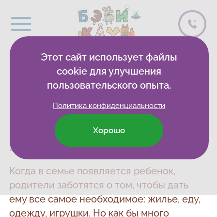
Этот сайт использует файлы
Бэби-клуб
Бэбиблиотека
Блог о развитии
cookie для улучшения
«Языки» любви
пользовательского опыта.
Политика конфиденциальности
«Языки» любви
Хорошо
25 сентября 2015
Когда в семье появляется ребенок,
родители заботятся о том, чтобы дать
ему все самое необходимое: жилье, еду,
одежду, игрушки. Но как бы много