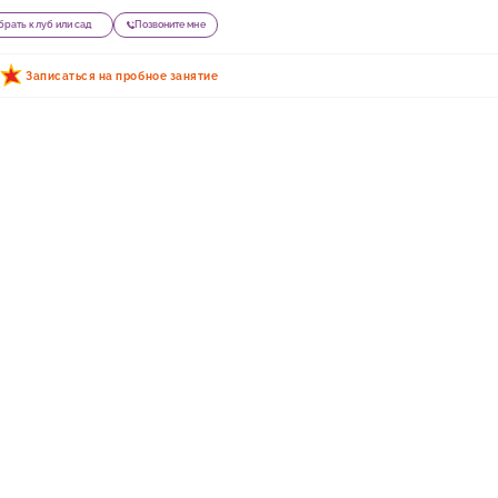
рать клуб или сад
Позвоните мне
Записаться на пробное занятие