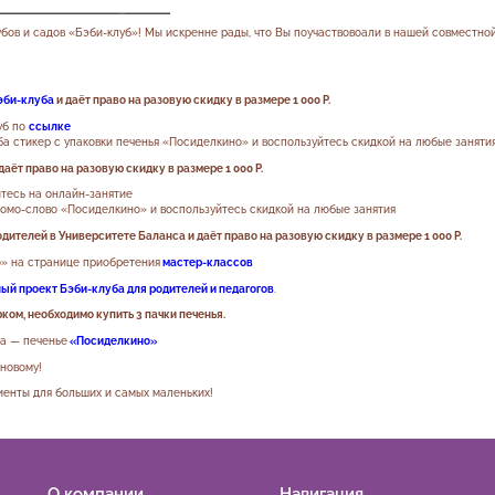
убов и садов «Бэби-клуб»!
Мы искренне рады, что Вы поучаствовоали в нашей совместной
эби-клуба
и даёт право на разовую скидку в размере 1 000 Р.
уб по
ссылке
а стикер с упаковки печенья «Посиделкино» и воспользуйтесь скидкой на любые заняти
даёт право на разовую скидку в размере 1 000 Р.
тесь на онлайн-занятие
омо-слово «Посиделкино» и воспользуйтесь скидкой на любые занятия
ителей в Университете Баланса и даёт право на разовую скидку в размере 1 000 Р.
» на странице приобретения
мастер-классов
ый проект Бэби-клуба для родителей и педагогов
.
рком, необходимо купить 3 пачки печенья.
а — печенье
«Посиделкино»
-новому!
иенты для больших и самых маленьких!
О компании
Навигация