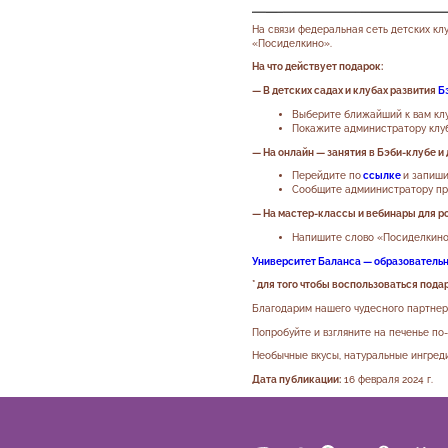
На связи федеральная сеть детских кл
«Посиделкино».
На что действует подарок:
— В
детских садах и клубах развития
Б
Выберите ближайший к вам кл
Покажите администратору клуб
— На онлайн —
занятия в Бэби-клубе и 
Перейдите по
ссылке
и запиши
Сообщите адмиинистратору пр
— На мастер-классы и вебинары для род
Напишите слово «Посиделкино
Университет Баланса — образовательн
* для того чтобы воспользоваться пода
Благодарим нашего чудесного партнер
Попробуйте и взгляните на печенье по
Необычные вкусы, натуральные ингред
Дата публикации:
16 февраля 2024 г.