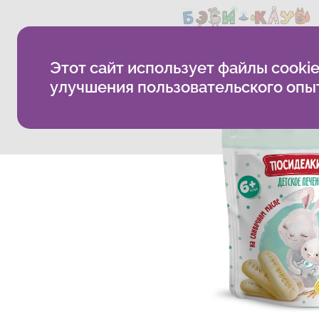
О компании
Методика
Б
Этот сайт использует файлы cookie
Поздравляем! Вы ст
улучшения пользовательского опы