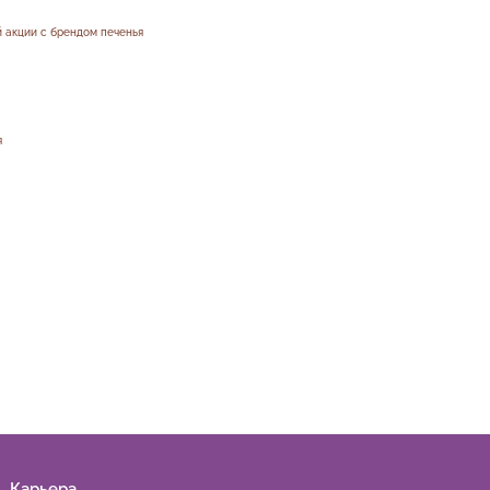
 акции с брендом печенья
я
Карьера