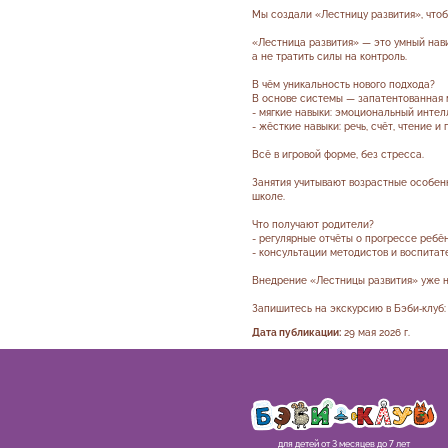
Мы создали «Лестницу развития», чтоб
«Лестница развития» — это умный нав
а не тратить силы на контроль.
В чём уникальность нового подхода?
В основе системы — запатентованная м
- мягкие навыки: эмоциональный интел
- жёсткие навыки: речь, счёт, чтение и 
Всё в игровой форме, без стресса.
Занятия учитывают возрастные особенн
школе.
Что получают родители?
- регулярные отчёты о прогрессе ребён
- консультации методистов и воспитат
Внедрение «Лестницы развития» уже н
Запишитесь на экскурсию в Бэби‑клуб:
Дата публикации:
29 мая 2026 г.
для детей от 3 месяцев до 7 лет