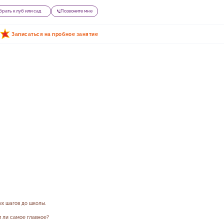
рать клуб или сад
Позвоните мне
Записаться на пробное занятие
х шагов до школы.
м ли самое главное?