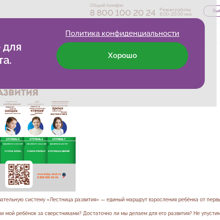
Общий телефон
Режим работы:
8 800 100 20 24
Выб
8:00-20:00 мск
Политика конфиденциальности
эбиблиотека
Работа у нас
Новости
Франшиза
Контакты
 для
Хорошо
ервого шага до первого класса
та.
вательную систему «Лестница развития» — единый маршрут взросления ребёнка от первы
ли мой ребёнок за сверстниками? Достаточно ли мы делаем для его развития? Не упусти