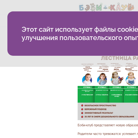
О компании
Методика
Б
Этот сайт использует файлы cookie
Новая система: от п
улучшения пользовательского опы
Бэби‑клуб представляет новую образо
Родители часто тревожатся: успевает 