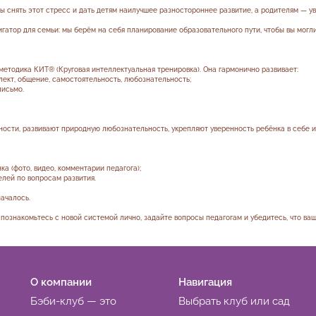
ы снять этот стресс и дать детям наилучшее разностороннее развитие, а родителям — ув
игатор для семьи: мы берём на себя планирование образовательного пути, чтобы вы мог
етодика КИТ® (Круговая интеллектуальная тренировка). Она гармонично развивает:
лект, общение, самостоятельность, любознательность;
письмо.
ости, развивают природную любознательность, укрепляют уверенность ребёнка в себе и 
ка (фото, видео, комментарии педагога);
елей по вопросам развития.
ачалось.
 познакомьтесь с новой системой лично, задайте вопросы педагогам и убедитесь, что ва
О компании
Навигация
Бэби-клуб — это
Выбрать клуб или сад