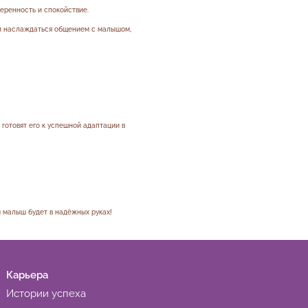
еренность и спокойствие.
ли наслаждаться общением с малышом,
готовят его к успешной адаптации в
ш малыш будет в надёжных руках!
Карьера
Истории успеха