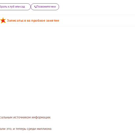
рать клуб или сад
Позвоните мне
Записаться на пробное занятие
рсальным источником информации.
али это, и теперь среди миллиона