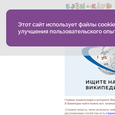
О компании
Методика
Б
Этот сайт использует файлы cookie
ищите нас в википе
улучшения пользовательского опы
Главная энциклопедия в интернете Ви
В Википедии найти можно всё, начина
«Сложно попасть, легко исчезнуть, не
русскоязычных статей там есть
страни