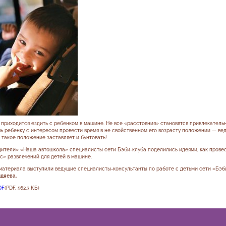
приходится ездить с ребенком в машине. Не все «расстояния» становятся привлекательн
чь ребенку с интересом провести время в не свойственном его возрасту положении — ве
-то такое положение заставляет и бунтовать!
дители» «Наша автошкола» специалисты сети Бэби-клуба поделились идеями, как провес
с» развлечений для детей в машине.
материала выступили ведущие специалисты-консультанты по работе с детьми сети «Бэб
идяева.
DF
(PDF, 562,3 КБ)