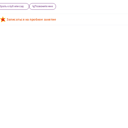
рать клуб или сад
Позвоните мне
Записаться на пробное занятие