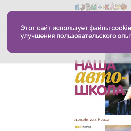
О компании
Методика
Б
Этот сайт использует файлы cookie
«Автошкола» для де
улучшения пользовательского опы
23 декабря 2014, Москва