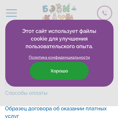
Этот сайт использует файлы
Документы
cookie для улучшения
пользовательского опыта.
организации
Политика конфиденциальности
Хорошо
Бэби-клуб
Развивающие клубы
Зеленоград
Сведения
Клуб на Центральном
Способы оплаты
Образец договора об оказании платных
услуг