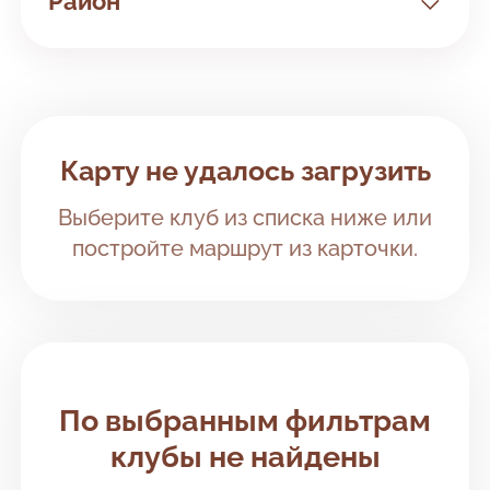
Район
Все районы
Дзержинский район
Клубы рядом с вами
Карту не удалось загрузить
Заволжский район
Выберите клуб из списка ниже или
Кировский район
постройте маршрут из карточки.
Фрунзенский район
По выбранным фильтрам
клубы не найдены