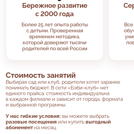
Бережное развитие
Се
с 2000 года
Более 25 лет опыта работы
Все
с детьми. Проверенная
обу
временем методика,
уни
которой доверяют тысячи
по
родителей по всей России
Стоимость занятий
Выбирая сад или клуб, родители хотят заранее
понимать бюджет. В сети «Бэби-клуб» нет
единого прайса: стоимость индивидуальна
в каждом филиале и зависит от города, формата
и выбранной программы.
У нас гибкие условия:
вы можете выбрать
разовые посещения
или купить
выгодный
абонемент
на месяц.