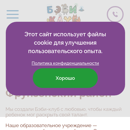
Этот сайт использует файлы
cookie для улучшения
Детские
пользовательского опыта.
развивающие клубы
Политика конфиденциальности
и центры в
Ярославле,
Хорошо
Фрунзенский район
Мы создали Бэби-клуб с любовью, чтобы каждый
ребенок мог раскрыть свой талант.
Наше образовательное учреждение —