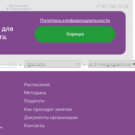
+7 701 710-77-37
Другие клубы
в 6 микрорайоне
Политика конфиденциальности
анятия
Педагоги
Контакты
Расписание и цены
 для
Хорошо
та.
е клубы
Расписание
Методика
Педагоги
Как проходят занятия
Документы организации
Контакты
те