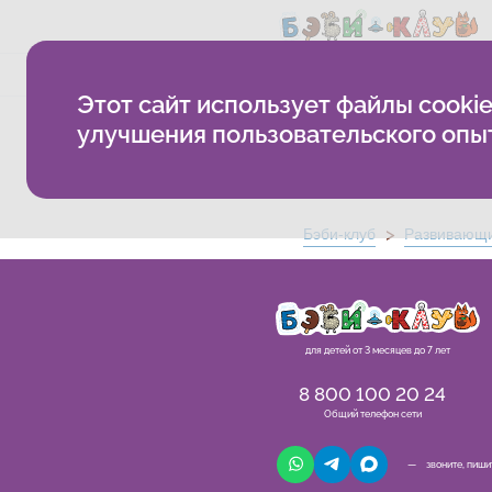
Методика
Как проходят з
Этот сайт использует файлы cookie
8 спасибо
улучшения пользовательского опы
Бэби-клуб
Развивающи
для детей от 3 месяцев до 7 лет
8 800 100 20 24
Общий телефон сети
— звоните, пиши