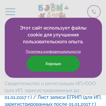
Этот сайт использует файлы
Документы
cookie для улучшения
пользовательского опыта.
организации
Политика конфиденциальности
Хорошо
Бэби-клуб
Развивающие клубы
Ульяновск
Сведения
Клуб на Львовском бульваре
Свидетельство о регистрации ИП/ООО
(для ИП, зарегистрированных до
01.01.2017 г.) / Лист записи ЕГРИП (для ИП,
зарегистрированных после 01.01.2017 г.)