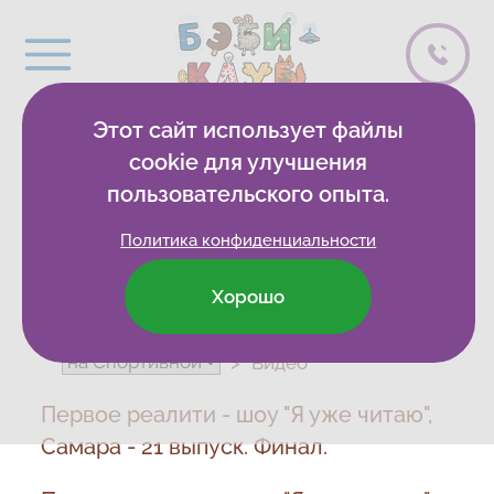
Этот сайт использует файлы
ВИДЕОБЛОГ
cookie для улучшения
пользовательского опыта.
Политика конфиденциальности
Хорошо
Бэби-клуб
Развивающие клубы
Видео
Первое реалити - шоу "Я уже читаю",
Самара - 21 выпуск. Финал.