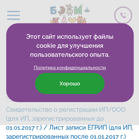
Этот сайт использует файлы
Документы
cookie для улучшения
пользовательского опыта.
организации
Политика конфиденциальности
Хорошо
Бэби-клуб
Развивающие клубы
Санкт-Петербург
Сведения
Клуб на Среднерогатской
Свидетельство о регистрации ИП/ООО
(для ИП, зарегистрированных до
01.01.2017 г.) / Лист записи ЕГРИП (для ИП,
зарегистрированных после 01.01.2017 г.)