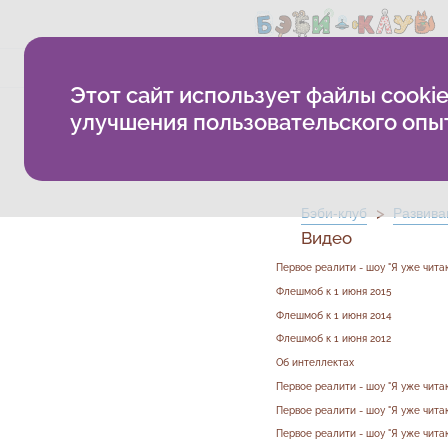
Методика
Как проходят з
Этот сайт использует файлы cookie
ВИДЕОБЛОГ
улучшения пользовательского опы
Бэби-клуб
Развив
Видео
Первое реалити - шоу "Я уже читаю
Флешмоб к 1 июня 2015
Флешмоб к 1 июня 2014
Флешмоб к 1 июня 2012
Об интеллектах
Первое реалити - шоу "Я уже читаю
Первое реалити - шоу "Я уже читаю
Первое реалити - шоу "Я уже читаю