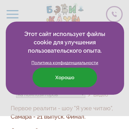
Этот сайт использует файлы
ВИДЕОБЛОГ
cookie для улучшения
пользовательского опыта.
Политика конфиденциальности
Хорошо
Бэби-клуб
Развивающие клубы
Видео
Первое реалити - шоу "Я уже читаю",
Самара - 21 выпуск. Финал.