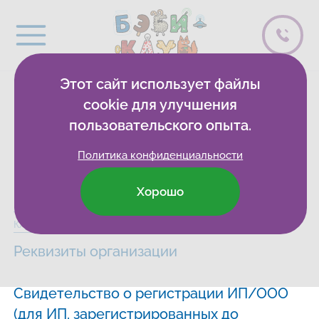
Этот сайт использует файлы
Документы
cookie для улучшения
пользовательского опыта.
организации
Политика конфиденциальности
Хорошо
Бэби-клуб
Развивающие клубы
Новосибирск
Сведения
Клуб Бэби-клуб на Родниках
Реквизиты организации
Свидетельство о регистрации ИП/ООО
(для ИП, зарегистрированных до