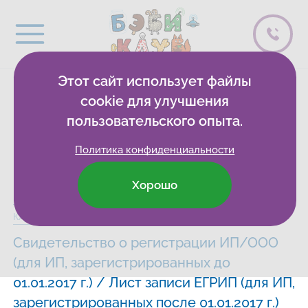
Этот сайт использует файлы
Документы
cookie для улучшения
пользовательского опыта.
организации
Политика конфиденциальности
Хорошо
Бэби-клуб
Развивающие клубы
Ногинск
Сведения
Клуб на Декабристов
Свидетельство о регистрации ИП/ООО
(для ИП, зарегистрированных до
01.01.2017 г.) / Лист записи ЕГРИП (для ИП,
зарегистрированных после 01.01.2017 г.)