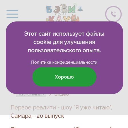
Этот сайт использует файлы
ВИДЕОБЛОГ
cookie для улучшения
пользовательского опыта.
Политика конфиденциальности
Хорошо
Бэби-клуб
Развивающие клубы
Видео
Первое реалити - шоу "Я уже читаю",
Самара - 20 выпуск