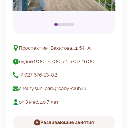
Проспект им. Вахитова, д. 54«А»
Адрес
будни 9:00-20:00, сб 9:00-16:00
Режим работы
+7 927 676-13-02
Телефон
chelny.sun-park@baby-club.ru
Email
от 3 мес. до 7 лет
Возраст
Развивающие занятия