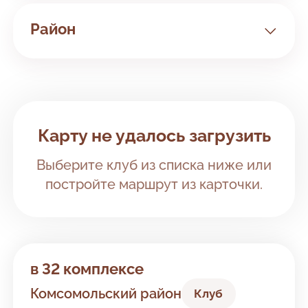
Занятия с 3 мес
Район
Все районы
Автозаводский район
Клубы рядом с вами
Карту не удалось загрузить
Комсомольский район
Выберите клуб из списка ниже или
постройте маршрут из карточки.
в 32 комплексе
Комсомольский район
Клуб