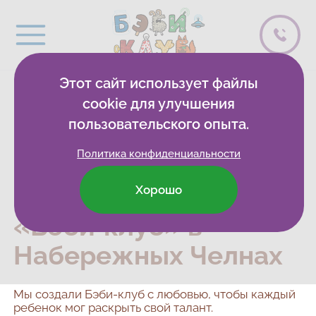
Этот сайт использует файлы
cookie для улучшения
Детские
пользовательского опыта.
развивающие клубы
Политика конфиденциальности
и частные детские
сады сети
Хорошо
«Бэби‑клуб» в
Набережных Челнах
Мы создали Бэби-клуб с любовью, чтобы каждый
ребенок мог раскрыть свой талант.