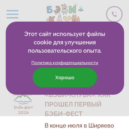
Этот сайт использует файлы
Новости
cookie для улучшения
пользовательского опыта.
Политика конфиденциальности
Бэби-клуб
Развивающие клубы
Москва
Новости
Клуб Саларьево
Хорошо
НОВАЯ ТРАДИЦИЯ
«БЭБИ-КЛУБА»: КАК
ПРОШЕЛ ПЕРВЫЙ
БЭБИ-ФЕСТ
В конце июля в Ширяево