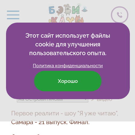
Этот сайт использует файлы
ВИДЕОБЛОГ
cookie для улучшения
пользовательского опыта.
Политика конфиденциальности
Хорошо
Бэби-клуб
Развивающие клубы
Видео
Первое реалити - шоу "Я уже читаю",
Самара - 21 выпуск. Финал.