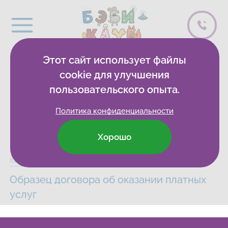
Этот сайт использует файлы
Документы
cookie для улучшения
пользовательского опыта.
организации
Политика конфиденциальности
Хорошо
Бэби-клуб
Развивающие клубы
Москва
Сведения
Клуб на Яхромской
Образец договора об оказании платных
услуг