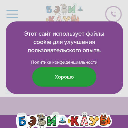
Этот сайт использует файлы
Документы
cookie для улучшения
пользовательского опыта.
организации
Политика конфиденциальности
Хорошо
Бэби-клуб
Развивающие клубы
Магнитогорск
Сведения
Клуб на Ломоносова