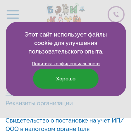
Этот сайт использует файлы
Документы
cookie для улучшения
пользовательского опыта.
организации
Политика конфиденциальности
Хорошо
Бэби-клуб
Развивающие клубы
Белорецк
Сведения
Клуб в Белорецке
Реквизиты организации
Свидетельство о постановке на учет ИП/
ООО в налоговом органе (для