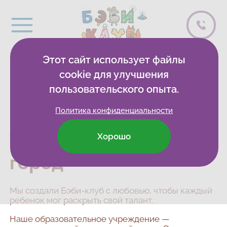
Этот сайт использует файлы
cookie для улучшения
Детские
пользовательского опыта.
развивающие клубы
Политика конфиденциальности
и центры в
Ульяновске, Новый
Хорошо
город
Мы создали Бэби-клуб с любовью, чтобы каждый
ребенок мог раскрыть свой талант.
Наше образовательное учреждение —