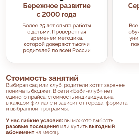
Бережное развитие
Се
с 2000 года
Более 25 лет опыта работы
Все
с детьми. Проверенная
обу
временем методика,
уни
которой доверяют тысячи
по
родителей по всей России
Стоимость занятий
Выбирая сад или клуб, родители хотят заранее
понимать бюджет. В сети «Бэби-клуб» нет
единого прайса: стоимость индивидуальна
в каждом филиале и зависит от города, формата
и выбранной программы.
У нас гибкие условия:
вы можете выбрать
разовые посещения
или купить
выгодный
абонемент
на месяц.