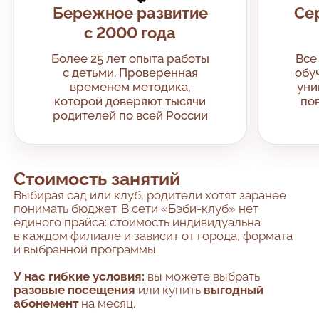
Бережное развитие
Се
с 2000 года
Более 25 лет опыта работы
Все
с детьми. Проверенная
обу
временем методика,
уни
которой доверяют тысячи
по
родителей по всей России
Стоимость занятий
Выбирая сад или клуб, родители хотят заранее
понимать бюджет. В сети «Бэби-клуб» нет
единого прайса: стоимость индивидуальна
в каждом филиале и зависит от города, формата
и выбранной программы.
У нас гибкие условия:
вы можете выбрать
разовые посещения
или купить
выгодный
абонемент
на месяц.