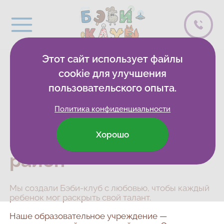
Этот сайт использует файлы
cookie для улучшения
Детские
пользовательского опыта.
развивающие клубы
Политика конфиденциальности
и центры в Санкт-
Петербурге, Невский
Хорошо
район
Мы создали Бэби-клуб с любовью, чтобы каждый
ребенок мог раскрыть свой талант.
Наше образовательное учреждение —