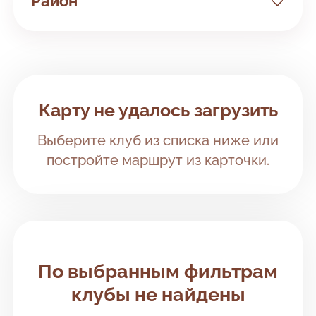
Район
Все районы
Василеостровский район
Клубы рядом с вами
Карту не удалось загрузить
Выборгский район
Выберите клуб из списка ниже или
Калининский район
постройте маршрут из карточки.
Кировский район
Красносельский район
Курортный район
По выбранным фильтрам
Московский район
клубы не найдены
Невский район