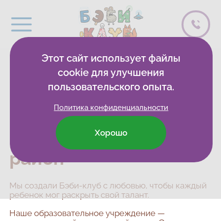
Этот сайт использует файлы
cookie для улучшения
Детские
пользовательского опыта.
развивающие клубы
Политика конфиденциальности
и центры в Самаре,
Промышленный
Хорошо
район
Мы создали Бэби-клуб с любовью, чтобы каждый
ребенок мог раскрыть свой талант.
Наше образовательное учреждение —