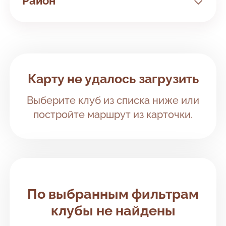
Район
Все районы
Кировский район
Клубы рядом с вами
Карту не удалось загрузить
Красноглинский район
Выберите клуб из списка ниже или
Ленинский район
постройте маршрут из карточки.
Октябрьский район
Промышленный район
Советский район
По выбранным фильтрам
клубы не найдены