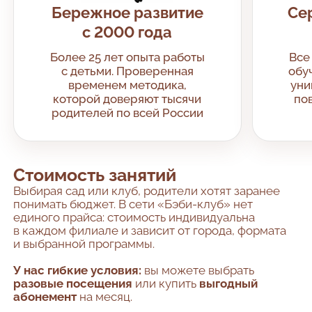
Бережное развитие
Се
с 2000 года
Более 25 лет опыта работы
Все
с детьми. Проверенная
обу
временем методика,
уни
которой доверяют тысячи
по
родителей по всей России
Стоимость занятий
Выбирая сад или клуб, родители хотят заранее
понимать бюджет. В сети «Бэби-клуб» нет
единого прайса: стоимость индивидуальна
в каждом филиале и зависит от города, формата
и выбранной программы.
У нас гибкие условия:
вы можете выбрать
разовые посещения
или купить
выгодный
абонемент
на месяц.