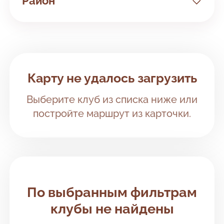
Район
Все районы
Кировский район
Клубы рядом с вами
Карту не удалось загрузить
Красноглинский район
Выберите клуб из списка ниже или
Ленинский район
постройте маршрут из карточки.
Октябрьский район
Промышленный район
Советский район
По выбранным фильтрам
клубы не найдены