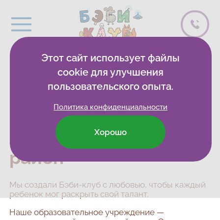
Этот сайт использует файлы
cookie для улучшения
Детские
пользовательского опыта.
развивающие клубы
Политика конфиденциальности
и центры в Самаре,
Красноглинский
Хорошо
район
Мы создали Бэби-клуб с любовью, чтобы каждый
ребенок мог раскрыть свой талант.
Наше образовательное учреждение —