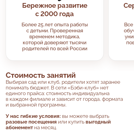
Бережное развитие
Се
с 2000 года
Более 25 лет опыта работы
Все
с детьми. Проверенная
обу
временем методика,
уни
которой доверяют тысячи
по
родителей по всей России
Стоимость занятий
Выбирая сад или клуб, родители хотят заранее
понимать бюджет. В сети «Бэби-клуб» нет
единого прайса: стоимость индивидуальна
в каждом филиале и зависит от города, формата
и выбранной программы.
У нас гибкие условия:
вы можете выбрать
разовые посещения
или купить
выгодный
абонемент
на месяц.